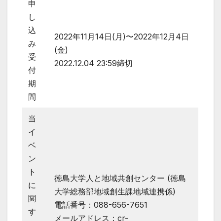
申
し
込
2022年11月14日(月)〜2022年12月4日
み
(金)
受
2022.12.04 23:59締切
付
期
間
当
イ
ベ
ン
ト
徳島大学人と地域共創センター (徳島
に
大学総務部地域創生課地域連携係)
関
電話番号：088-656-7651
す
メールアドレス：cr-