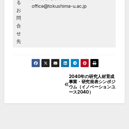
る
office@tokushima-u.ac.jp
お
問
合
せ
先
2040年の研究人材育成
投
事業・研究発表シンポジ
ウム（イノベーションユ
稿
ース2040）
ナ
ビ
ゲ