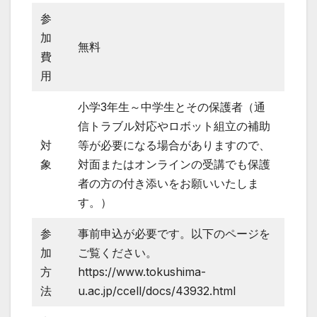
参
加
無料
費
用
小学3年生～中学生とその保護者（通
信トラブル対応やロボット組立の補助
対
等が必要になる場合がありますので、
象
対面またはオンラインの受講でも保護
者の方の付き添いをお願いいたしま
す。）
参
事前申込が必要です。以下のページを
加
ご覧ください。
方
https://www.tokushima-
法
u.ac.jp/ccell/docs/43932.html