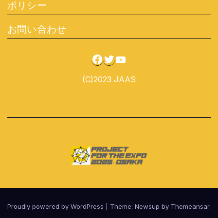
ポリシー
お問い合わせ
Facebook
Twitter
YouTube
(C)2023 JAAS
Proudly powered by WordPress
|
Theme:
Newsup
by
Themeansar
.